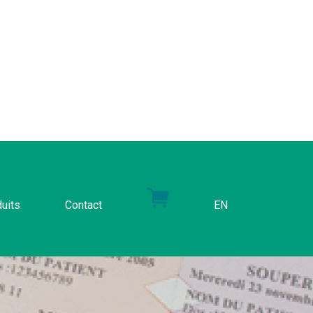
uits
Contact
EN