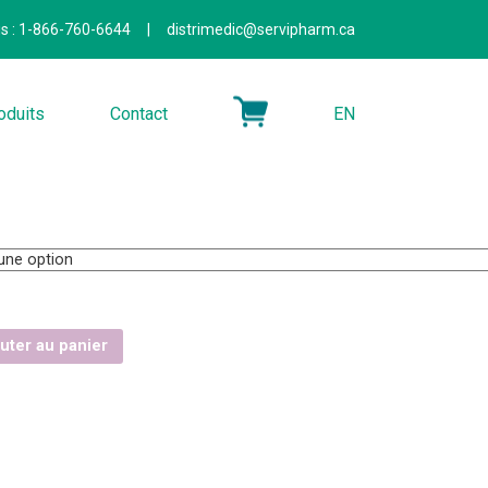
is : 1-866-760-6644
|
distrimedic@servipharm.ca
oduits
Contact
EN
uter au panier